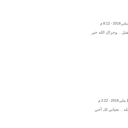
بل .. وجزاكِ الله خير
له .. تحياتي لك أخي