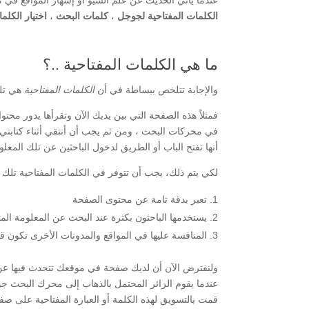
عندما يأتي الحديث عن علم السيو أو إشهار المواقع في 
الكلمات المفتاحية لجوجل
،
كلمات البحث
،
اختيار الكلم
ما هي الكلمات المفتاحية ..؟
والإجابة تتلخص ببساطة في أن
الكلمات المفتاحية
هي تلك
فمثلاً هذه الصفحة التي بين يديك الآن وتقرأها يدور مح
في محركات البحث ، ومن ثم يجب أن أنتقي أثناء كتابتي
أنها تفتح الباب أو الطريق لدخول الباحثين عن تلك المع
لكي يتم ذلك، يجب أن تتوفر في الكلمات المفتاحية تلك 
تعبر بدقة تامة عن محتوى الصفحة
يستخدمها الباحثون بكثرة عند البحث عن المعلومة المت
المنافسة عليها في المواقع والمدونات الأخرى تكون قل
ولنفترض الآن أن لديك صفحة في موقعك تتحدث فيها ع
عندما يقوم الزائر المحتمل بالذهاب إلى محرك البحث ج
قمت بالتسويق لهذه الكلمة أو العبارة المفتاحية على صف