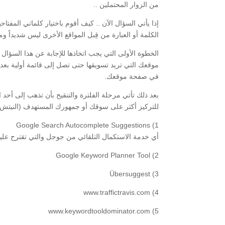
من الزوار المحتملين ..
إذا يأتي السؤال الآن .. كيف أقوم باختيار كلماتي المفتا
الكلمة أو العبارة من قِبل المواقع الأخرى ليس شديداً و
الخطوة الأولى التي يجب اتخاذها للإجابة عن هذا السؤا
موقعك التي تريد تسويقها حتى تصل إلى قائمة أولية بعد
في صفحة موقعك.
بعد ذلك تأتي مرحلة الفلترة والتنقيح بأن تذهب إلى أحد 
للتركيز أكثر على سوقك أو جمهورك المستهدف (النيتش) …
1) Google Search Autocomplete Suggestions
أي خدمة الاستكمال التلقائي من جوجل والتي تقترح علي
2) Google Keyword Planner Tool
3) Übersuggest
4) www.traffictravis.com
5) www.keywordtooldominator.com